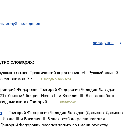
ль
,
холуй
,
челядинец
челядинец
угих словарях:
сского языка. Практический справочник. М.: Русский язык. З.
 во синонимов: 7 • …
Словарь синонимов
ригорий Федорович Григорий Федорович Челядин Давыдов
) ближний боярин Ивана III и Василия III. В знак особого
разрядных книгах Григорий… …
Википедия
ч
— Григорий Федорович Челядин Давыдов (Давыдов, Давыдов
Ивана III и Василия III. В знак особого расположения
х Григорий Федорович писался только по имени отчеству,… …