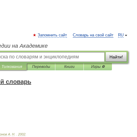
Запомнить сайт
Словарь на свой сайт
RU
едии на Академике
Найти!
Толкования
Переводы
Книги
Игры ⚽
й словарь
онов
А
.
Н
.
.
2002
.