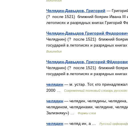
Википедия
Челядин-Давыдов, Григорий
— Григорий
(? после 1521) ближний боярин Ивана III и
летописях и разрядных книгах Григорий 
Челядин-Давыдов Григорий Федорови
Челяднин) (? после 1521) ближний боярин 
государей в летописях и разрядных книга
Википедия
Челядин-Давыдов, Григорий Фёдорови
Челяднин) (? после 1521) ближний боярин 
государей в летописях и разрядных книг
челядин
— м. устар. Тот, кто принадлежа
2000 …
Современный толковый словарь русского
челядин
— челядин, челядины, челядина, 
челядином, челядинами, челядине, челяди
Зализняку») …
Формы слов
челядин
— челяд ин, а …
Русский орфограф