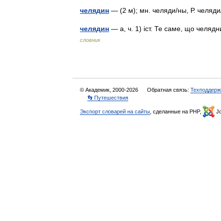
челядин
— (2 м); мн. челяди/ны, Р. челя
челядин
— а, ч. 1) іст. Те саме, що челяд
словник
© Академик, 2000-2026
Обратная связь:
Техподдерж
👣 Путешествия
Экспорт словарей на сайты
, сделанные на PHP,
Jo