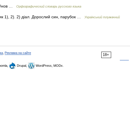
ди/нов …
Орфографический словарь русского языка
ник 1), 2). 2) діал. Дорослий син, парубок …
Український тлумачний
ка
,
Реклама на сайте
18+
omla,
Drupal,
WordPress, MODx.