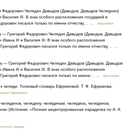
 Федорович Челядин Давыдов (Давыдов, Давыдов Челяднин)
 Василия III. В знак особого расположения государей в
Федорович писался только по имени отчеству,… …
Википедия
ч
— Григорий Федорович Челядин Давыдов (Давыдов, Давыдов
Ивана III и Василия III. В знак особого расположения
х Григорий Федорович писался только по имени отчеству,… …
ч
— Григорий Федорович Челядин Давыдов (Давыдов, Давыдов
Ивана III и Василия III. В знак особого расположения
ах Григорий Федорович писался только по имени… …
Википедия
л к челяди. Толковый словарь Ефремовой. Т. Ф. Ефремова.
 языка Ефремовой
челядинов, челядину, челядинам, челядина, челядинов,
нах (Источник: «Полная акцентуированная парадигма по А. А.
ический словарь