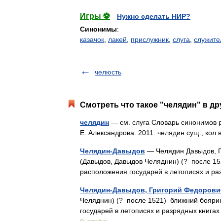
Игры ⚽
Нужно сделать НИР?
Синонимы
:
казачок
,
лакей
,
прислужник
,
слуга
,
служите
челюсть
Смотреть что такое "челядин" в др
челядин
— см. слуга Словарь синонимов ру
Е. Александрова. 2011. челядин сущ., кол
Челядин-Давыдов
— Челядин Давыдов, Г
(Давыдов, Давыдов Челяднин) (? после 1521
расположения государей в летописях и 
Челядин-Давыдов, Григорий Федорови
Челяднин) (? после 1521) ближний боярин 
государей в летописях и разрядных книга