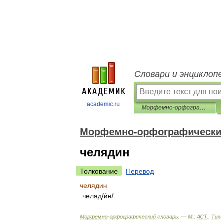
Словари и энциклоп
academic.ru
Морфемно-орфографический словарь
Морфемно-орфографически
челядин
Толкование
Перевод
челядин
челяд
/
и́н
/.
Морфемно
-
орфографический
словарь
. —
М
.
:
АСТ
.
.
Тих